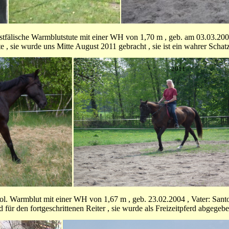
stfälische Warmblutstute mit einer WH von 1,70 m , geb. am 03.03.2000 
te , sie wurde uns Mitte August 2011 gebracht , sie ist ein wahrer Schatz
2011
pol. Warmblut mit einer WH von 1,67 m , geb. 23.02.2004 , Vater: San
rd für den fortgeschrittenen Reiter , sie wurde als Freizeitpferd abgeg