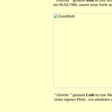
“ Dubrina ” genannt
Rosi
ist eine Br
am 06.04.1986, unsere treue Seele s
“Alorette ” genannt
Lotti
ist eine M
erstes eigenes Pferd , wir arbeitet