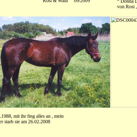
Rosi & Walli 09/2009
“ Donna D
von Rosi
988, mit ihr fing alles an , mein
er starb sie am 26.02.2008