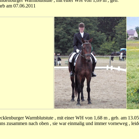
andenburger Warmblutstute , mit einer WH von 1,69 m , geb.
tarb am 07.06.201
1
ecklenburger Warmblutstute , mit einer WH von 1,68 m , geb. am 13.05.1
en uns zusammen nach oben , sie war einmalig und immer vorneweg , leid