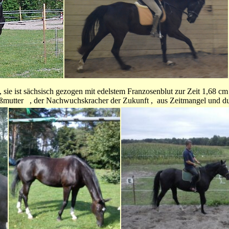
 , sie ist sächsisch gezogen mit edelstem Franzosenblut zur Zeit 1,68
oßmutter , der Nachwuchskracher der Zukunft , aus Zeitmangel und d