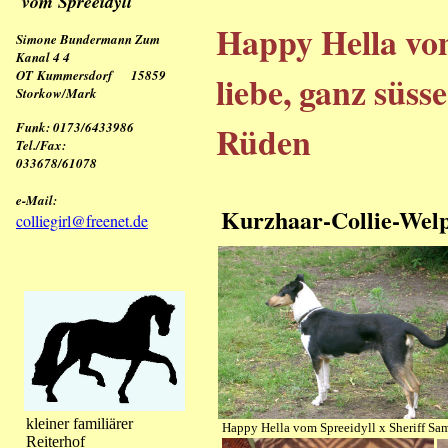
vom Spreeidyll
Happy Hella vo
Simone Bundermann Zum
Kanal 4 4
OT Kummersdorf 15859
liebe, ganz süsse
Storkow/Mark
Rüden
Funk: 0173/6433986
Tel./Fax:
033678/61078
e-Mail:
Kurzhaar-Collie-Welp
colliegirl@freenet.de
kleiner familiärer
Happy Hella vom Spreeidyll x Sheriff Sa
Reiterhof